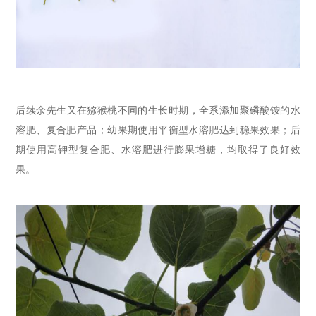
后续余
先生
又在
猕猴桃
不同
的生长
时期，全系添加聚磷酸铵的水
溶肥、复合肥产品
；
幼果期使用平衡型水溶肥达到稳果效果
；
后
期使用高钾型复合肥、水溶肥进行膨果增糖
，
均
取得
了
良好效
果。