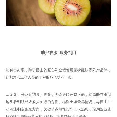
助邦农服
服务到田
能种出好果，除了
园主
的匠心和全程
使用
聚磷酸铵系列产品外，
助邦农服工作人员
的全程服务也功不可没。
从萌芽、开花到结果、收获，无论天晴还是下雨，你总能在田间
地头看到助邦农服人忙碌的身影。检测土壤营养情况，与园主一
起沟通制定施肥方案，关键节点现场指导工人施肥，定期巡园进
行植株病虫害及营养状况诊断、生长指标测量等等
。