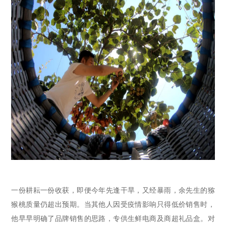
一份耕耘一份收获，即便今年先逢干旱，又经暴雨，余
先生
的猕
猴桃质量仍超出预期
。
当其他人因受疫情影响只得低价销售时，
他
早早明确了品牌销售的思路
，
专供生鲜电商及商超礼品盒
。
对