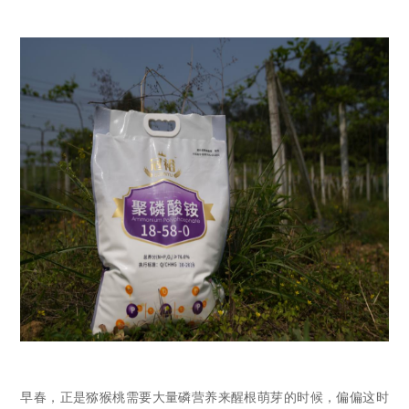
早春，正是猕猴桃需要大量磷营养
来
醒根萌芽的时候
，
偏偏这时