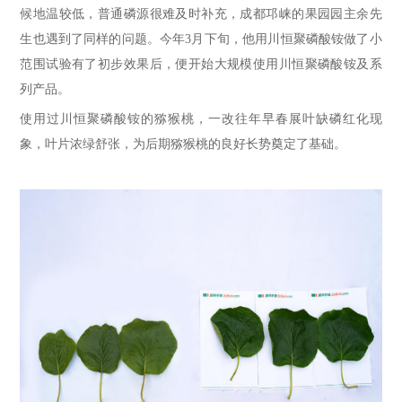
候地温较低，普通磷源很难及时补充
，
成都邛崃
的果园园主
余
先
生也遇到了同样的问题。今年3月下旬，他用川恒聚磷酸铵做了小
范围试验有了初步效果后，便开始大规模使用
川恒聚磷酸铵及系
列产品
。
使用过
川恒聚磷酸铵
的猕猴桃，一改
往年早春展叶缺磷红化现
象
，
叶片浓绿舒张，为后期猕猴桃的良好长势奠定了基础。