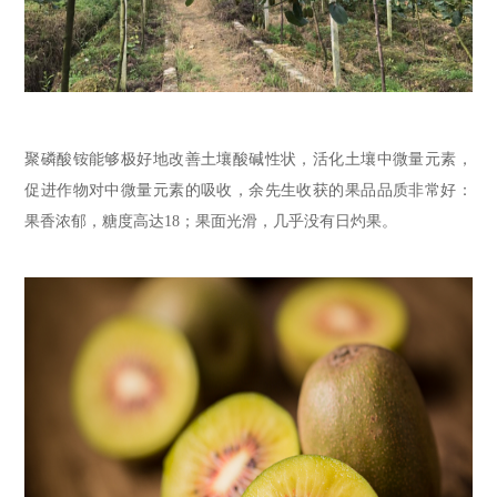
聚磷酸铵
能够极好地
改善土壤酸碱性状，活化土壤中微量元素，
促进作物对中微量元素的吸收，
余先生收获的
果品品质
非常好：
果香浓郁，糖度高达18；
果面光
滑
，几乎
没有
日灼果。