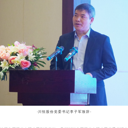
-
-
川恒股份党委书记李子军
致辞