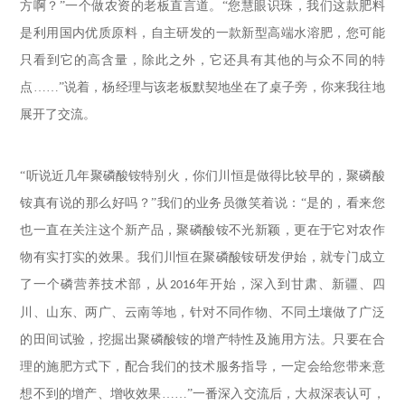
方啊？”一个做农资的老板直言道。“您慧眼识珠，我们这款肥料
是利用国内优质原料，自主研发的一款新型高端水溶肥，您可能
只看到它的高含量，除此之外，它还具有其他的与众不同的特
点……”说着，杨经理与该老板默契地坐在了桌子旁，你来我往地
展开了交流。
“听说近几年聚磷酸铵特别火，你们川恒是做得比较早的，聚磷酸
铵真有说的那么好吗？”我们的业务员微笑着说：“是的，看来您
也一直在关注这个新产品，聚磷酸铵不光新颖，更在于它对农作
物有实打实的效果。我们川恒在聚磷酸铵研发伊始，就专门成立
了一个磷营养技术部，从
年开始，深入到甘肃、新疆、四
2016
川、山东、两广、云南等地，针对不同作物、不同土壤做了广泛
的田间试验，挖掘出聚磷酸铵的增产特性及施用方法。只要在合
理的施肥方式下，配合我们的技术服务指导，一定会给您带来意
想不到的增产、增收效果……”一番深入交流后，大叔深表认可，