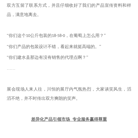
双方互留了联系方式，并且仔细收好了我们的产品宣传资料和样
品，满意地离去。
“你们这个
公斤包装的
，在葡萄上怎么用？”
10
18-58-0
“你们产品的包装设计不错，看起来就挺高端的。”
“你们建水县那边有没有销售的代理点啊？”
……
展会现场人来人往，川恒的展厅内气氛热烈，大家谈笑风生，滔
滔不绝，并不时传出双方爽朗的笑声。
差异化产品引领市场
专业服务赢得尊重