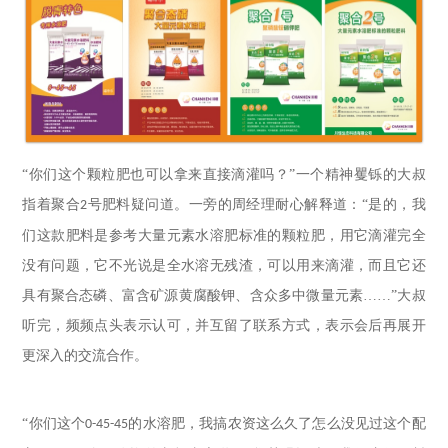
“你们这个颗粒肥也可以拿来直接滴灌吗？”一个精神矍铄的大叔
指着聚合
号肥料疑问道。一旁的周经理耐心解释道：“是的，我
2
们这款肥料是参考大量元素水溶肥标准的颗粒肥，用它滴灌完全
没有问题，它不光说是全水溶无残渣，可以用来滴灌，而且它还
具有聚合态磷、富含矿源黄腐酸钾、含众多中微量元素……”大叔
听完，频频点头表示认可，并互留了联系方式，表示会后再展开
更深入的交流合作。
“你们这个
的水溶肥，我搞农资这么久了怎么没见过这个配
0-45-45