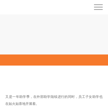
媒体中心
金秋助学金——川恒为员工子女发放助学金
发布时间：2020-10-02
返回列表
又是一年助学季，在外部助学陆续进行的同时，员工子女助学也
在如火如荼地开展着。