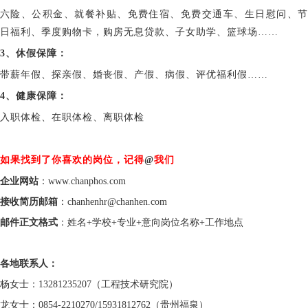
六险、公积金、就餐补贴、免费住宿、免费交通车、生日慰问、节
日福利、季度购物卡，购房无息贷款、子女助学、篮球场……
3、休假保障：
带薪年假、探亲假、婚丧假、产假、病假、评优福利假……
4、健康保障：
入职体检、在职体检、离职体检
如果找到了你喜欢的岗位，记得
@
我们
企业网站
：www.chanphos.com
接收简历邮箱
：chanhenhr@chanhen.com
邮件正文格式
：姓名+学校+专业+意向岗位名称+工作地点
各地联系人：
杨女士：13281235207（工程技术研究院）
龙女士：0854-2210270/15931812762（贵州福泉）