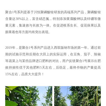
聚合1号系列是基于川恒聚磷酸铵研发的高端系列产品，聚磷酸铵
含量达30%以上，富含硝态氮，特别添加黄腐酸钾以及锌硼等微
量元素，集速效与长效为一体。在促进根系生长、促花保果以及
膨果着色等方面均有突出表现。
2019年
，是聚合1号系列产品进
入西双
版纳市场的
第一
年。通过前
期的试验示范和后期在大田上的实际运用，
在
豆角、茄子、辣椒
等蔬菜上与
某
些
品牌进口肥料的对比
，
用户反馈聚合1号
展示出肥
效持效性优于其他肥料5天左右，后劲足，最终作物的产量提高
15%左右，品质
大大
提升！