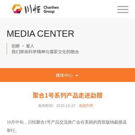
MEDIA CENTER
创新 · 爱人
我们崇尚科学精神与儒家文化的融合
媒体中心
聚合1号系列产品走进勐腊
发布时间：2020-10-27
返回列表
10月
中旬
，
川恒
聚合1号产品
交流推广会
在美丽的西双版纳勐腊县
举行
。