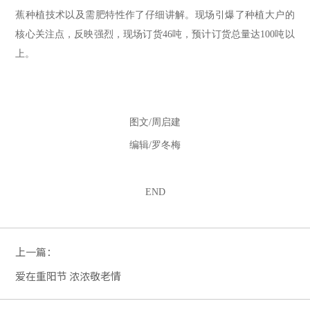
蕉
种植技术以及需肥特性作了仔细讲解。
现场引爆了种植大户的
核心关注点，反映强烈，现场订货46吨，预计订货总量达100吨以
上
。
图文/周启建
编辑/罗冬梅
END
上一篇：
爱在重阳节 浓浓敬老情