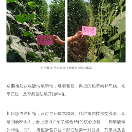
-使用聚合1号的豇豆挂果量大且商品率高-
勐腊地处西双版纳最南端，毗邻老挝，典型的热带雨林气候
。
雨
季已过，反季蔬菜陆续开始种植。
川恒急农户所需，及时
展开降本增效、精准施肥技术交流会
。现
场到会
8
0余人，会上重点介绍了聚合1号的核心原料
——
聚磷酸铵
的
特性。
同时，川恒磷营养技术部石纹豪
针对豆类、茄果类及香