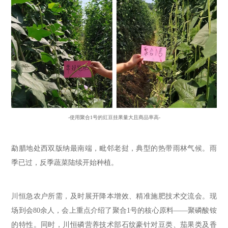
-使用聚合1号的豇豆挂果量大且商品率高-
勐腊地处西双版纳最南端，毗邻老挝，典型的热带雨林气候
。
雨
季已过，反季蔬菜陆续开始种植。
川恒急农户所需，及时
展开降本增效、精准施肥技术交流会
。现
场到会
8
0余人，会上重点介绍了聚合1号的核心原料
——
聚磷酸铵
的
特性。
同时，川恒磷营养技术部石纹豪
针对豆类、茄果类及香