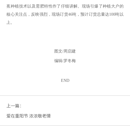
蕉
种植技术以及需肥特性作了仔细讲解。
现场引爆了种植大户的
核心关注点，反映强烈，现场订货46吨，预计订货总量达100吨以
上
。
图文/周启建
编辑/罗冬梅
END
上一篇：
爱在重阳节 浓浓敬老情