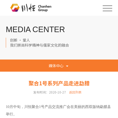
MEDIA CENTER
创新 · 爱人
我们崇尚科学精神与儒家文化的融合
媒体中心
聚合1号系列产品走进勐腊
发布时间：2020-10-27
返回列表
10月
中旬
，
川恒
聚合1号产品
交流推广会
在美丽的西双版纳勐腊县
举行
。