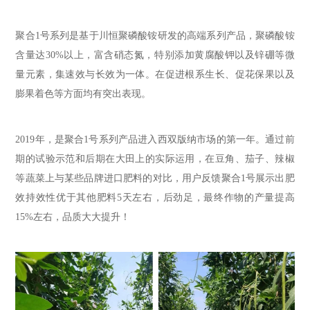
聚合1号系列是基于川恒聚磷酸铵研发的高端系列产品，聚磷酸铵
含量达30%以上，富含硝态氮，特别添加黄腐酸钾以及锌硼等微
量元素，集速效与长效为一体。在促进根系生长、促花保果以及
膨果着色等方面均有突出表现。
2019年
，是聚合1号系列产品进
入西双
版纳市场的
第一
年。通过前
期的试验示范和后期在大田上的实际运用，
在
豆角、茄子、辣椒
等蔬菜上与
某
些
品牌进口肥料的对比
，
用户反馈聚合1号
展示出肥
效持效性优于其他肥料5天左右，后劲足，最终作物的产量提高
15%左右，品质
大大
提升！