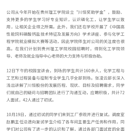
公司从今年开始在贵州理工学院设立“川恒奖助学金”，鼓励、
支持更多的学生学习好专业知识，认识磷化工，让学生学以致
用，让相关企业得之所需。此外，我们还在学校开展了《中国高
性能饲料磷酸钙盐技术特征及发展方向》学术讲座、参与化学工
程学院就业模拟大赛等活动，因此学院师生对公司的关注度也很
高。在我们计划到贵州理工学院校园招聘时，得到化工学院领
导、老师及就业指导中心老师的大力支持与积极协助。
12日下午的校园宣讲会，到场的学生共计160余人，化学工程与
工艺和过程装备与控制专业学生几乎全部到场。张凌云部长深入
浅出讲解了川恒股份的发展历程、现状、目标及招聘需求，同学
们就自己的疑问与招聘团队进行了沟通互动，应聘积极，共计72
人面试，42人通过了初试。
10月19日，通过初试的同学们来到工厂参观并进行复试。调度室
赵鹏主任沿途向复试学生介绍了各车间主要生产任务和作用，同
学们对公司有了进一步的认识和了解，通过各部门面试官的全面