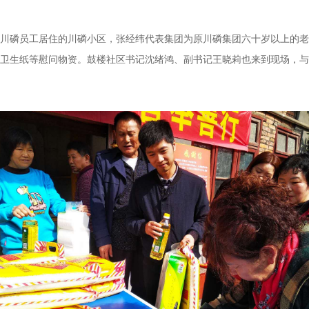
川磷员工居住的川磷小区，张经纬代表集团为原川磷集团六十岁以上的老
卫生纸等慰问物资。鼓楼社区书记沈绪鸿、副书记王晓莉也来到现场，与