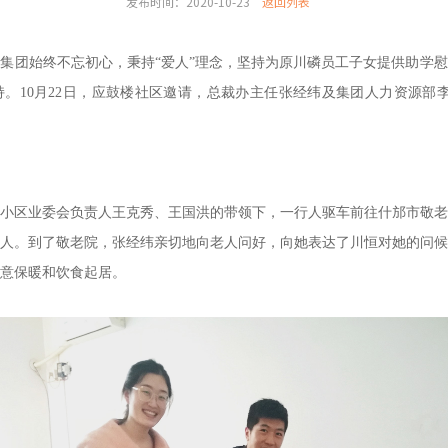
发布时间：2020-10-23
返回列表
恒集团始终不忘初心，秉持
“爱人”理念，坚持为原川磷员工子女提供助学
。10月22日，应鼓楼社区邀请，总裁办主任张经纬及集团人力资源部
川磷小区业委会负责人王克秀、王国洪的带领下，一行人驱车前往什邡市敬
人。到了敬老院，张经纬亲切地向老人问好，向她表达了川恒对她的问候
意保暖和饮食起居。