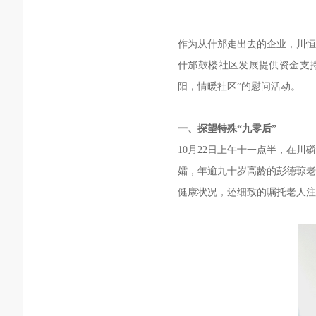
作为从什邡走出去的企业，川
什邡鼓楼社区发展提供资金支持
阳，情暖社区”的慰问活动。
一、探望特殊“九零后”
10月22日上午十一点半，在
孀，年逾九十岁高龄的彭德琼老
健康状况，还细致的嘱托老人注