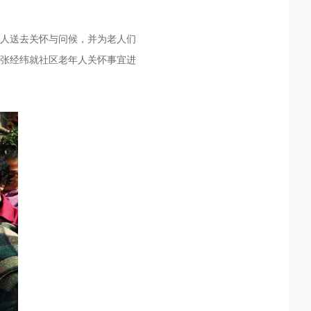
人送去关怀与问候，并为老人们
张经纬就社区老年人关怀事宜进