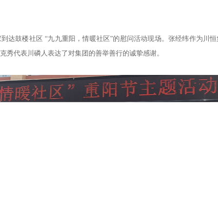
到达鼓楼社区 “九九重阳，情暖社区”的慰问活动现场。张经纬作为川
克秀代表川磷人表达了对集团的善举善行的诚挚感谢。