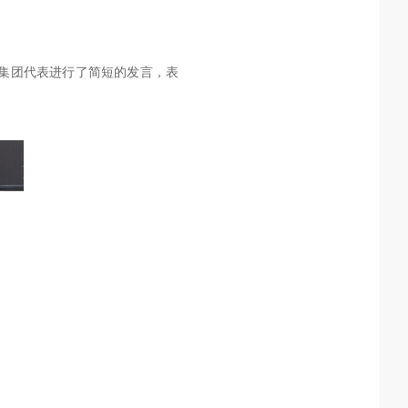
恒集团代表进行了简短的发言，表