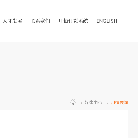
人才发展
联系我们
川恒订货系统
ENGLISH
媒体中心
川恒要闻