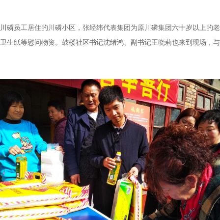
川磷员工居住的川磷小区，张经纬代表集团为原川磷集团六十岁以上的老
卫生纸等慰问物资。鼓楼社区书记沈绪鸿、副书记王晓莉也来到现场，与