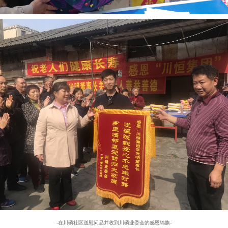
-在川磷社区送慰问品并收到川磷业委会的感恩锦旗-