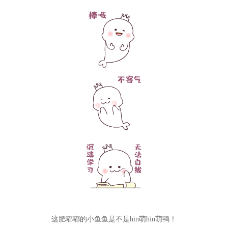
这肥嘟嘟的小鱼鱼是不是hin萌hin萌鸭！