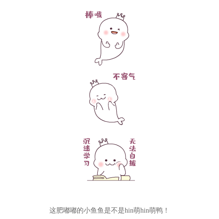
这肥嘟嘟的小鱼鱼是不是hin萌hin萌鸭！