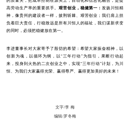
的质量关，把成本控制在源头上；自动化和信息化融合，是提
高劳动生产率的重要抓手。
艰苦创业，稳健第一：
发扬川恒精
神，
像贵州的建设者一样，披荆斩棘、艰苦创业；
我们肩上担
负着巨大责任，行稳致远是所有川恒人的福祉，我们谋新求变
的同时，必须把稳健放在第一。
李进董事长对大家寄予了殷切的希望：希望大家振奋精神，以
创新为魂，以循环为纲，以
“三年行动”
为指引，果断行动起
来，投身到火热的二次创业之中，实现“三年行动”计划，为川
恒、为我们大家赢得光荣、赢得尊严、赢得更加美好的未来！
文字/李 梅
编辑/罗冬梅