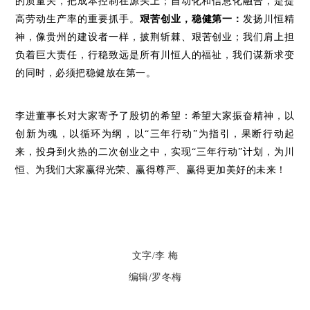
的质量关，把成本控制在源头上；自动化和信息化融合，是提
高劳动生产率的重要抓手。
艰苦创业，稳健第一：
发扬川恒精
神，
像贵州的建设者一样，披荆斩棘、艰苦创业；
我们肩上担
负着巨大责任，行稳致远是所有川恒人的福祉，我们谋新求变
的同时，必须把稳健放在第一。
李进董事长对大家寄予了殷切的希望：希望大家振奋精神，以
创新为魂，以循环为纲，以
“三年行动”
为指引，果断行动起
来，投身到火热的二次创业之中，实现“三年行动”计划，为川
恒、为我们大家赢得光荣、赢得尊严、赢得更加美好的未来！
文字/李 梅
编辑/罗冬梅