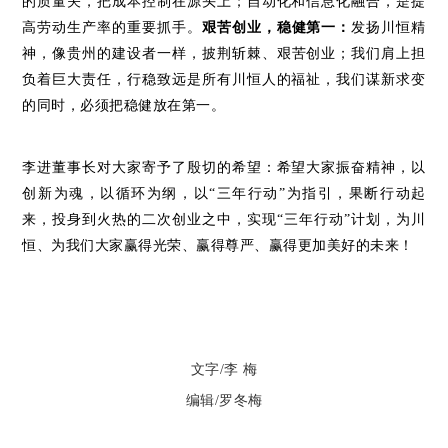
的质量关，把成本控制在源头上；自动化和信息化融合，是提
高劳动生产率的重要抓手。
艰苦创业，稳健第一：
发扬川恒精
神，
像贵州的建设者一样，披荆斩棘、艰苦创业；
我们肩上担
负着巨大责任，行稳致远是所有川恒人的福祉，我们谋新求变
的同时，必须把稳健放在第一。
李进董事长对大家寄予了殷切的希望：希望大家振奋精神，以
创新为魂，以循环为纲，以
“三年行动”
为指引，果断行动起
来，投身到火热的二次创业之中，实现“三年行动”计划，为川
恒、为我们大家赢得光荣、赢得尊严、赢得更加美好的未来！
文字/李 梅
编辑/罗冬梅