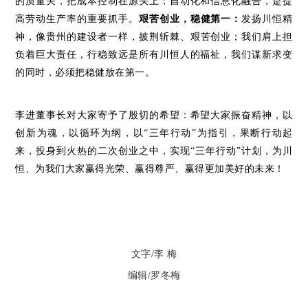
的质量关，把成本控制在源头上；自动化和信息化融合，是提
高劳动生产率的重要抓手。
艰苦创业，稳健第一：
发扬川恒精
神，
像贵州的建设者一样，披荆斩棘、艰苦创业；
我们肩上担
负着巨大责任，行稳致远是所有川恒人的福祉，我们谋新求变
的同时，必须把稳健放在第一。
李进董事长对大家寄予了殷切的希望：希望大家振奋精神，以
创新为魂，以循环为纲，以
“三年行动”
为指引，果断行动起
来，投身到火热的二次创业之中，实现“三年行动”计划，为川
恒、为我们大家赢得光荣、赢得尊严、赢得更加美好的未来！
文字/李 梅
编辑/罗冬梅