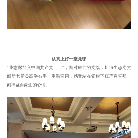
认真上好一堂党课
“我志愿加入中国共产党……”
，面对鲜红的党旗，
川恒生态党
支
部新老党员高举右手，重温誓词，感受站在党旗下庄严宣誓那一
刻神圣而豪迈的心情。