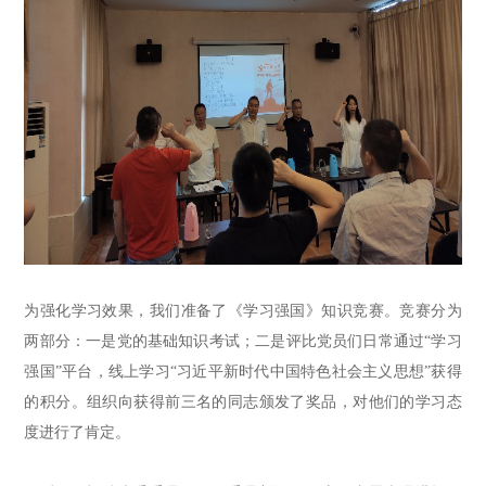
为
强化学习效果
，我们准备了《学习强国》知识竞赛
。
竞赛分为
两部分：一是党的基础知识考试；二是评比党员们日常通过“学习
强国”平台，线上学习
“
习近平新时代中国特色社会主义思想
”
获得
的
积分。组织
向
获得前三名的同志
颁发了奖品
，对他们的学习态
度进行了肯定。