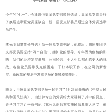
学习新晋“畅销书”《民法典》
今年的
“
七一
”
，恰逢川恒集团党支部换届选举，集团党支部举行
了换届选举暨党员座谈会
，
新一届党支部
委员
通过全体党员选举
后
产生
。
李光明副董事长
当选为
新一届党支部书记
，
他
提出，川恒集团党
支部党员要坚持
“
四个自信
”
，拥护党的领导。今年因为疫情的影
响，
我们的经济发展形势、公司经营、个人生活都面临更大的挑
战。
各位党员
要
带头克服困难，干好本职工作，在公司的新发
展、新改革的规划中发挥党员的先锋模范作用。
随后，川恒集团党支部党员一起学习了5月28日颁布的《中华人民
共和国民法典》
。
由法律专业的党员给大家讲解了其中的要点，
并学习了习近平总书记《充分认识颁布实施民法典重大意义，依