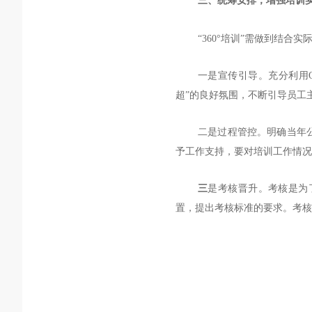
三、
统筹安排，增强培训
“360
°
培训
”需做到结合实
一是宣传引导。充分利用
超”的良好氛围，不断引导员工
二是过程管控。明确当年
予工作支持，要对培训工作情况
三
是考核晋升。考核是为
置，提出考核标准的要求。考核