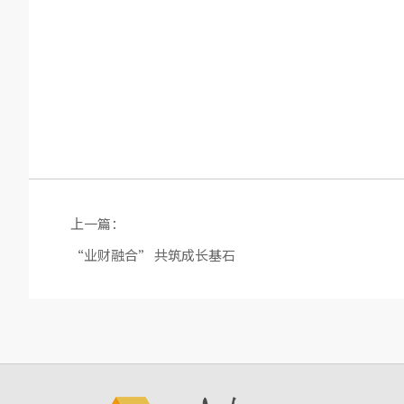
上一篇：
“业财融合” 共筑成长基石