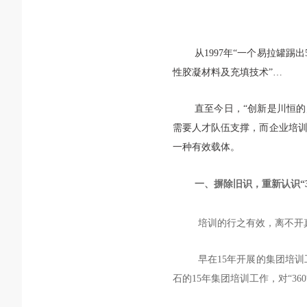
从
1997年“一个易拉罐踢出
性胶凝材料及充填技术”
…
直至今日，
“创新是川恒
需要人才队伍支撑，而企业培训
一种有效载体。
一、
摒除旧识，重新认识
“
培训的行之有效，离不开
早在
15年开展的集团培
石的15年集团培训工作，对“360