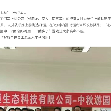
金秋”中秋活动。
工们写上对公司（或朋友、家人、同事等）的祝福以排为单位上前粘贴于
多，以排队顺序上前挑选灯谜，在3分钟内猜对谜底当即发放奖品；“心
猜中一词即领取礼品；“贴鼻子”游戏让大家笑声不断。
也祝愿全体员工及家人中秋快乐！