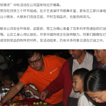
恒情浓”中秋活动在公司篮球场拉开帷幕。
赏月吃月饼三个环节组成。在才艺表演环节歌舞丰富，更有员工即兴演唱
让小朋友、大朋友们流连忘返，不时互相品评，也是热闹非凡。
联合公司安全环保部、品管部、党工办精心准备了百条科学而通俗的灯谜
等。让员工身心得以放松，尽享中国传统文化独特魅力。同事们簇拥在灯
或领到奖品的阵阵欢呼声，至活动结束，仍有许多同事沉浸在灯谜之中，