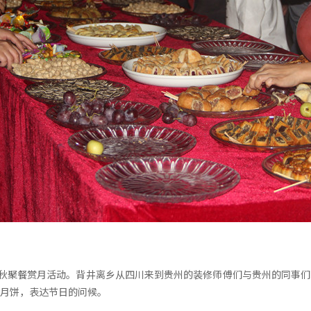
中秋聚餐赏月活动。背井离乡从四川来到贵州的装修师傅们与贵州的同事
月饼，表达节日的问候。