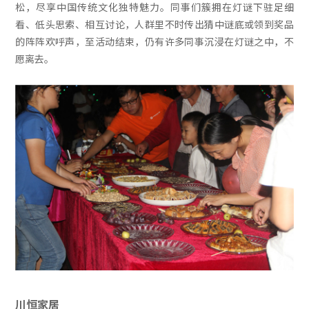
松，尽享中国传统文化独特魅力。同事们簇拥在灯谜下驻足细
看、低头思索、相互讨论，人群里不时传出猜中谜底或领到奖品
的阵阵欢呼声，至活动结束，仍有许多同事沉浸在灯谜之中，不
愿离去。
川恒家居