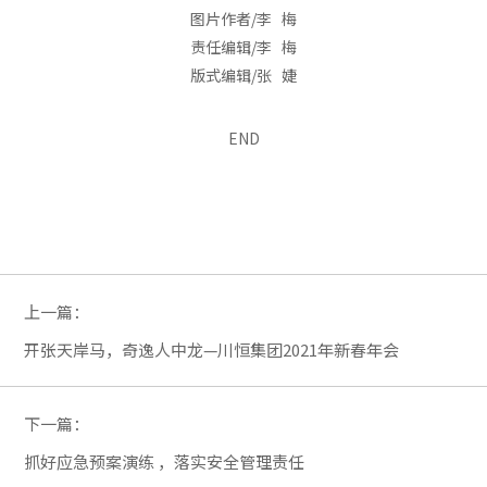
图片作者/李 梅
责任编辑/李 梅
版式编辑/张 婕
END
上一篇：
开张天岸马，奇逸人中龙—川恒集团2021年新春年会
下一篇：
抓好应急预案演练 ，落实安全管理责任