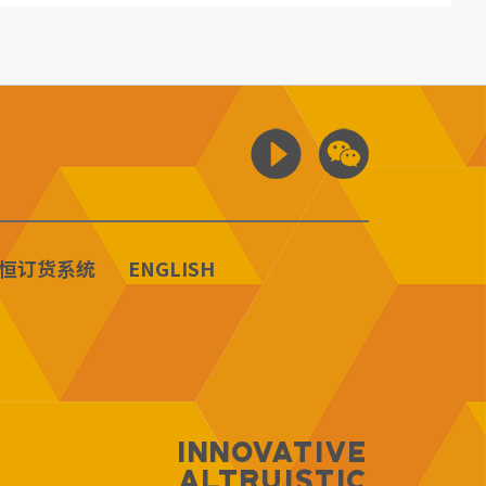
恒订货系统
ENGLISH
Innovative
Altruistic