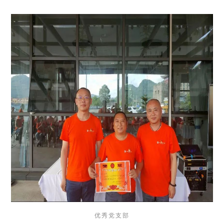
优秀党支部