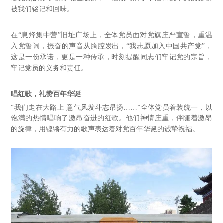
被我们铭记和回味。
在“息烽集中营”旧址广场上，全体党员面对党旗庄严宣誓，重温
入党誓词，振奋的声音从胸腔发出，“我志愿加入中国共产党”，
这是一份承诺，更是一种传承，时刻提醒同志们牢记党的宗旨，
牢记党员的义务和责任。
唱红歌，礼赞百年华诞
“我们走在大路上 意气风发斗志昂扬……”全体党员着装统一，以
饱满的热情唱响了激昂奋进的红歌。他们神情庄重，伴随着激昂
的旋律，用铿锵有力的歌声表达着对党百年华诞的诚挚祝福。