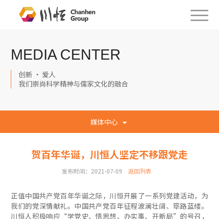
MEDIA CENTER
创新 · 爱人
我们崇尚科学精神与儒家文化的融合
媒体中心
贺百年华诞，川恒人坚定不移跟党走
发布时间：2021-07-09
返回列表
正值中国共产党百年华诞之际，川恒开展了一系列党建活动，为
我们的党深情献礼。中国共产党百年征程波澜壮阔、筚路蓝缕。
川恒人积极响应“学党史、悟思想、办实事、开新局”的号召，