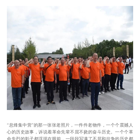
“息烽集中营”的那一张张老照片，一件件老物件，一个个震撼人
心的历史故事，诉说着革命先辈不屈不挠的奋斗历史。一个个革
命先烈的影子都浮现在眼前，一段段写满了不屈和抗争的历史都