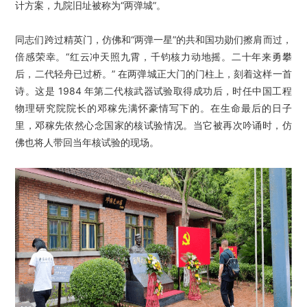
计方案，九院旧址被称为“两弹城”。
同志们跨过精英门，仿佛和“两弹一星”的共和国功勋们擦肩而过，
倍感荣幸。“红云冲天照九霄，千钧核力动地摇。二十年来勇攀
后，二代轻舟已过桥。” 在两弹城正大门的门柱上，刻着这样一首
诗。这是 1984 年第二代核武器试验取得成功后，时任中国工程
物理研究院院长的邓稼先满怀豪情写下的。在生命最后的日子
里，邓稼先依然心念国家的核试验情况。当它被再次吟诵时，仿
佛也将人带回当年核试验的现场。