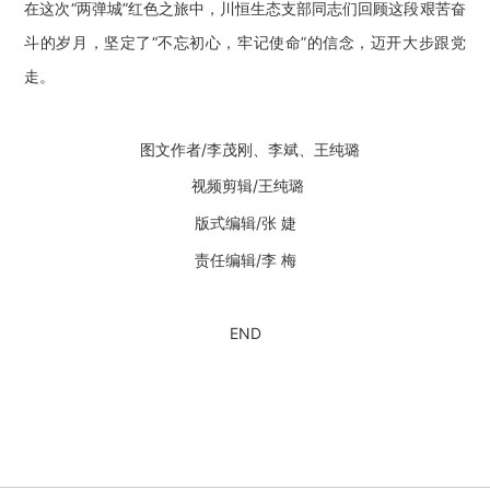
在这次“两弹城”红色之旅中，川恒生态支部同志们回顾这段艰苦奋
斗的岁月，坚定了“不忘初心，牢记使命”的信念，迈开大步跟党
走。
图文作者/李茂刚、李斌、王纯璐
视频剪辑/王纯璐
版式编辑/张 婕
责任编辑/李 梅
END