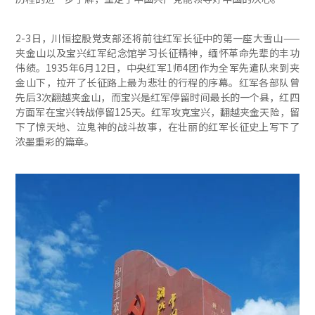
2-3日，川恒控股党支部还将前往红军长征中的第一座大雪山——
夹金山以及宝兴红军纪念馆学习长征精神，缅怀革命先辈的丰功
伟绩。1935年6月12日，中央红军1师4团作为全军先遣队来到夹
金山下，拉开了长征路上最为悲壮的行程的序幕。红军各部队曾
先后3次翻越夹金山，而宝兴是红军停留时间最长的一个县，红四
方面军在宝兴转战停留125天。红军攻克宝兴，翻越夹金天险，留
下了惊天地、泣鬼神的战斗故事，在壮丽的红军长征史上写下了
浓墨重彩的篇章。