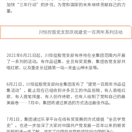
加快“三年行动”的步伐，为党和国家的未来继续贡献自己的力
量。
川恒控股党支部庆祝建党一百周年系列活动
2021年6月21日起，川恒控股党支部有序地在全集团范围内开展
了一系列的活动。有作品征集、全员有奖竞赛、集团各党支部共
唱红歌、以及重走长征路第一站—夹金山神木垒等。
6月21日，川恒控股党支部向全集团发布了“建党一百周年作品征
集活动”，截止现在已经收到许多员工的作品投稿，有人高唱红
歌、有人提笔挥墨、有人创作诗歌，也有人绘制了党和自己的最
美画卷…… 7月中，集团将通过票选的方式选出最佳作品。
7月1日，集团通过乐享平台在线有奖竞赛的方式提倡“全员学党
史”。也进一步加深了大家对中国共产党发展一百年以来的艰苦
历程的进一步了解，坚定了中国共产党能领导好中国的决心。