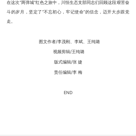
在这次“两弹城”红色之旅中，川恒生态支部同志们回顾这段艰苦奋
斗的岁月，坚定了“不忘初心，牢记使命”的信念，迈开大步跟党
走。
图文作者/李茂刚、李斌、王纯璐
视频剪辑/王纯璐
版式编辑/张 婕
责任编辑/李 梅
END