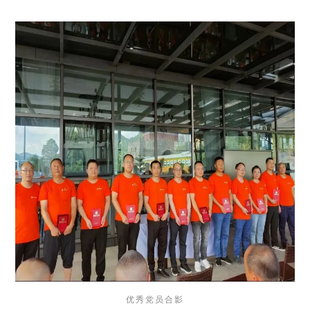
优秀党员合影