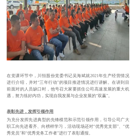
在党课环节中，川恒股份党委书记吴海斌就2021年生产经营情况
进行介绍，并对“三年行动”的项目推进情况进行讲解。在讲到目
前面对的人员缺口时，他号召大家要抓住公司高速发展的重大机
遇，努力练好内功，实现自我发展与企业发展的“双赢”。
表彰先进，发挥引领作用
为充分发挥先进典型的先锋模范和示范引领作用，引导公司广大
职工向先进看齐、向榜样学习，活动现场还对“优秀党支部”、“优
秀党员”和“优秀党务工作者”进行了表彰通报。