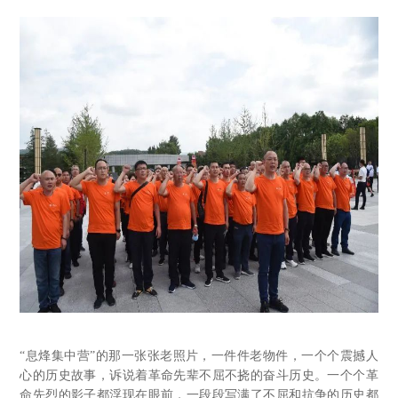
“息烽集中营”的那一张张老照片，一件件老物件，一个个震撼人
心的历史故事，诉说着革命先辈不屈不挠的奋斗历史。一个个革
命先烈的影子都浮现在眼前，一段段写满了不屈和抗争的历史都