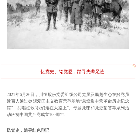
忆党史、铭党恩，踏寻先辈足迹
2021年6月26日，川恒股份党委组织公司党员及鹏越生态在黔党员
近百人通过参观爱国主义教育示范基地“息烽集中营革命历史纪念
馆”、共唱红歌“我们走在大路上”、专题党课和党史竞答等系列活
动庆祝中国共产党成立100周年。
忆党史，追寻红色印记