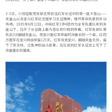
2-3日，川恒控股党支部还将前往红军长征中的第一座大雪山——
夹金山以及宝兴红军纪念馆学习长征精神，缅怀革命先辈的丰功
伟绩。1935年6月12日，中央红军1师4团作为全军先遣队来到夹
金山下，拉开了长征路上最为悲壮的行程的序幕。红军各部队曾
先后3次翻越夹金山，而宝兴是红军停留时间最长的一个县，红四
方面军在宝兴转战停留125天。红军攻克宝兴，翻越夹金天险，留
下了惊天地、泣鬼神的战斗故事，在壮丽的红军长征史上写下了
浓墨重彩的篇章。