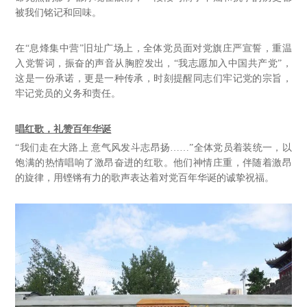
被我们铭记和回味。
在“息烽集中营”旧址广场上，全体党员面对党旗庄严宣誓，重温
入党誓词，振奋的声音从胸腔发出，“我志愿加入中国共产党”，
这是一份承诺，更是一种传承，时刻提醒同志们牢记党的宗旨，
牢记党员的义务和责任。
唱红歌，礼赞百年华诞
“我们走在大路上 意气风发斗志昂扬……”全体党员着装统一，以
饱满的热情唱响了激昂奋进的红歌。他们神情庄重，伴随着激昂
的旋律，用铿锵有力的歌声表达着对党百年华诞的诚挚祝福。