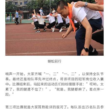
蜈蚣前行
哨声一开始，大家齐喊“一、二”“一、二”，以保持全队节
奏。最终还是粉队率先冲过终点，将该项目的冠军席位收入囊
中。比赛结束后，站起来的运动员们纷纷摆摆手说：”哎哟，太
累了，我的腿遭不住了！”，“就是，我腿都麻了，差点摔一
跤。”
第三项比赛就是大家耳熟能详的拔河了。每队派出15名队员参