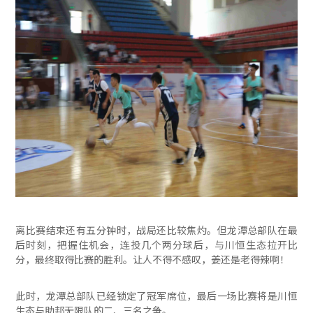
离比赛结束还有五分钟时，战局还比较焦灼。但龙潭总部队在最
后时刻，把握住机会，连投几个两分球后，与川恒生态拉开比
分，最终取得比赛的胜利。让人不得不感叹，姜还是老得辣啊！
此时，龙潭总部队已经锁定了冠军席位，最后一场比赛将是川恒
生态与助邦无限队的二、三名之争。