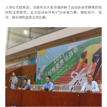
入场仪式结束后，总裁判为大家详细讲解了运动会各项赛事的规
则和注意事项。此次运动会共有4*50米接力赛、蜈蚣前行、拔
河、跳长绳和篮球五项比赛。