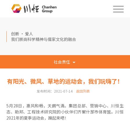
创新 · 爱人
我们崇尚科学精神与儒家文化的融合
社会责任
有阳光、微风、草地的运动会，我们玩嗨了！
发布时间：2021-07-14
返回列表
5月28日，惠风和畅，天朗气清。集团总部、营销中心、川恒生
态、助邦、工程技术研究院的小伙伴们齐聚什邡市体育馆。川恒
2021年的夏季运动会，躁起来吧！