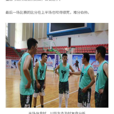
最后一场比赛的比分在上半场也咬得很死，难分伯仲。
半场休息时，川恒生态及时复盘分析