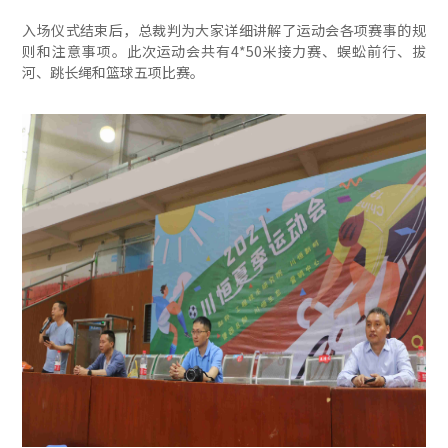
入场仪式结束后，总裁判为大家详细讲解了运动会各项赛事的规
则和注意事项。此次运动会共有4*50米接力赛、蜈蚣前行、拔
河、跳长绳和篮球五项比赛。