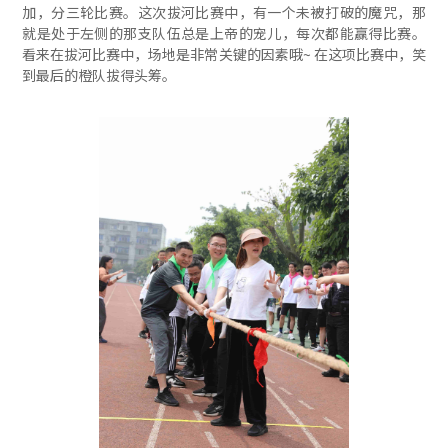
加，分三轮比赛。这次拔河比赛中，有一个未被打破的魔咒，那
就是处于左侧的那支队伍总是上帝的宠儿，每次都能赢得比赛。
看来在拔河比赛中，场地是非常关键的因素哦~ 在这项比赛中，笑
到最后的橙队拔得头筹。