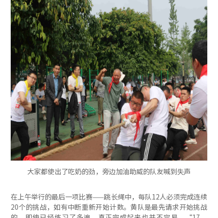
大家都使出了吃奶的劲，旁边加油助威的队友喊到失声
在上午举行的最后一项比赛——跳长绳中，每队12人必须完成连续
20个的挑战，如有中断重新开始计数。黄队是最先请求开始挑战
的。即使已经练习了多遍，真正完成起来也并不容易。“17、