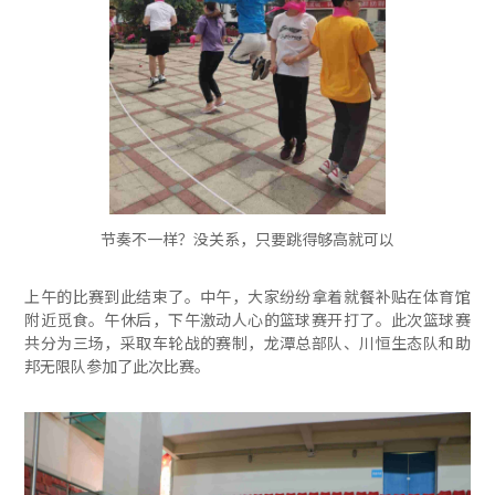
节奏不一样？没关系，只要跳得够高就可以
上午的比赛到此结束了。中午，大家纷纷拿着就餐补贴在体育馆
附近觅食。午休后，下午激动人心的篮球赛开打了。此次篮球赛
共分为三场，采取车轮战的赛制，龙潭总部队、川恒生态队和助
邦无限队参加了此次比赛。