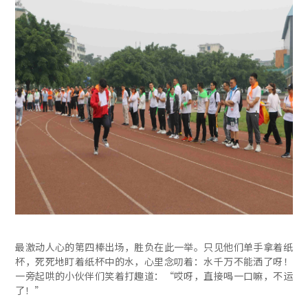
最激动人心的第四棒出场，胜负在此一举。只见他们单手拿着纸
杯，死死地盯着纸杯中的水，心里念叨着：水千万不能洒了呀！
一旁起哄的小伙伴们笑着打趣道：“哎呀，直接喝一口嘛，不运
了！”