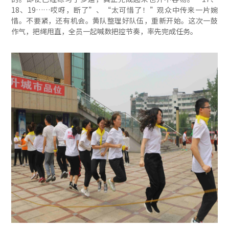
18、19……哎呀，断了”、“太可惜了！”观众中传来一片婉
惜。不要紧，还有机会。黄队整理好队伍，重新开始。这次一鼓
作气，把绳甩直，全员一起喊数把控节奏，率先完成任务。