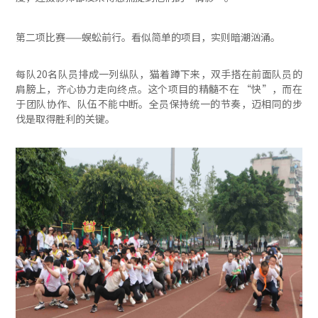
第二项比赛——蜈蚣前行。看似简单的项目，实则暗潮汹涌。
每队20名队员排成一列纵队，猫着蹲下来，双手搭在前面队员的
肩膀上，齐心协力走向终点。这个项目的精髓不在 “快”，而在
于团队协作、队伍不能中断。全员保持统一的节奏，迈相同的步
伐是取得胜利的关键。