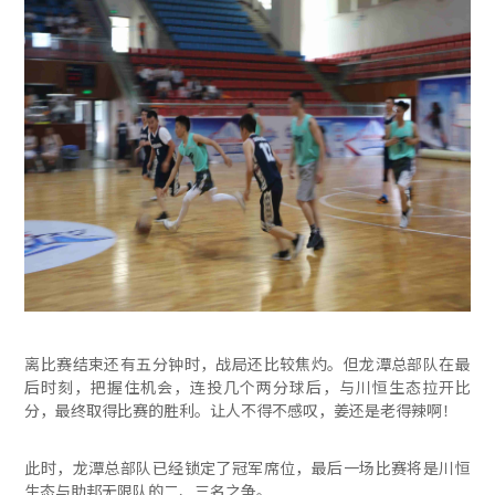
离比赛结束还有五分钟时，战局还比较焦灼。但龙潭总部队在最
后时刻，把握住机会，连投几个两分球后，与川恒生态拉开比
分，最终取得比赛的胜利。让人不得不感叹，姜还是老得辣啊！
此时，龙潭总部队已经锁定了冠军席位，最后一场比赛将是川恒
生态与助邦无限队的二、三名之争。