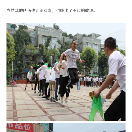
当然其他队伍也训练有素，也跳出了不错的成绩。