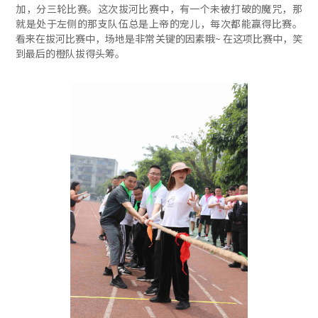
加，分三轮比赛。这次拔河比赛中，有一个未被打破的魔咒，那
就是处于左侧的那支队伍总是上帝的宠儿，每次都能赢得比赛。
看来在拔河比赛中，场地是非常关键的因素哦~ 在这项比赛中，笑
到最后的橙队拔得头筹。