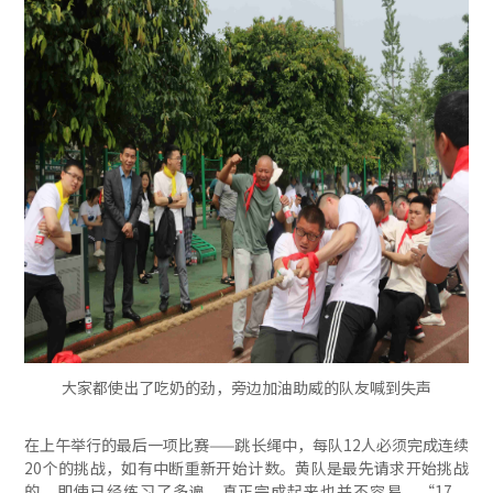
大家都使出了吃奶的劲，旁边加油助威的队友喊到失声
在上午举行的最后一项比赛——跳长绳中，每队12人必须完成连续
20个的挑战，如有中断重新开始计数。黄队是最先请求开始挑战
的。即使已经练习了多遍，真正完成起来也并不容易。“17、