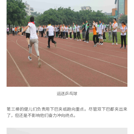
运送乒乓球
第三棒的健儿们负责用下巴夹纸跑向重点。尽管双下巴都夹出来
了，但还是不影响他们奋力冲向终点。