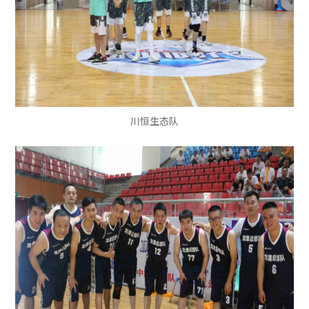
川恒生态队