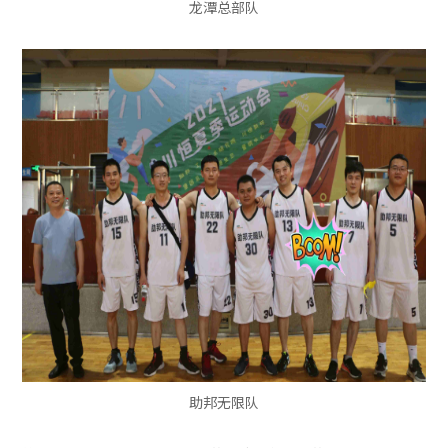
龙潭总部队
助邦无限队