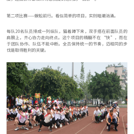
第二项比赛——蜈蚣前行。看似简单的项目，实则暗潮汹涌。
每队20名队员排成一列纵队，猫着蹲下来，双手搭在前面队员的
肩膀上，齐心协力走向终点。这个项目的精髓不在 “快”，而在
于团队协作、队伍不能中断。全员保持统一的节奏，迈相同的步
伐是取得胜利的关键。