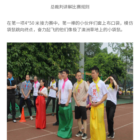
总裁判讲解比赛规则
在第一项4*50 米接力赛中，第一棒的小伙伴们套上布口袋，模仿
袋鼠跳向终点，奋力起飞的他们像极了澳洲草地上的小袋鼠。