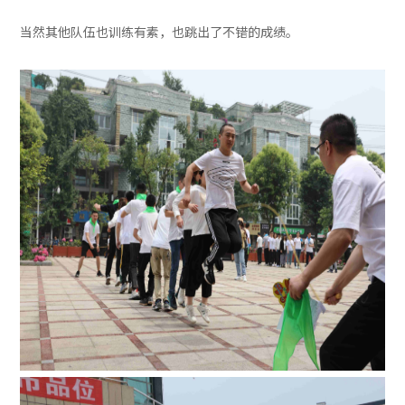
当然其他队伍也训练有素，也跳出了不错的成绩。