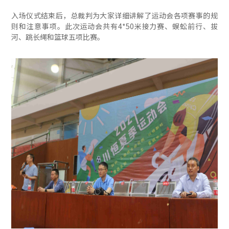
入场仪式结束后，总裁判为大家详细讲解了运动会各项赛事的规
则和注意事项。此次运动会共有4*50米接力赛、蜈蚣前行、拔
河、跳长绳和篮球五项比赛。