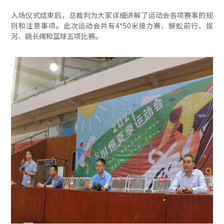
入场仪式结束后，总裁判为大家详细讲解了运动会各项赛事的规
则和注意事项。此次运动会共有4*50米接力赛、蜈蚣前行、拔
河、跳长绳和篮球五项比赛。