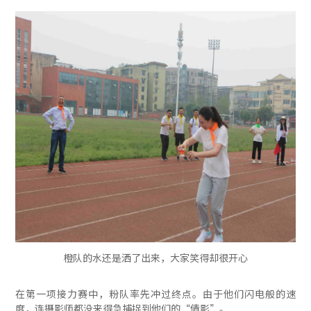
橙队的水还是洒了出来，大家笑得却很开心
在第一项接力赛中，粉队率先冲过终点。由于他们闪电般的速
度，连摄影师都没来得急捕捉到他们的“倩影”。