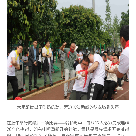
大家都使出了吃奶的劲，旁边加油助威的队友喊到失声
在上午举行的最后一项比赛——跳长绳中，每队12人必须完成连续
20个的挑战，如有中断重新开始计数。黄队是最先请求开始挑战
的。即使已经练习了多遍，真正完成起来也并不容易。“17、