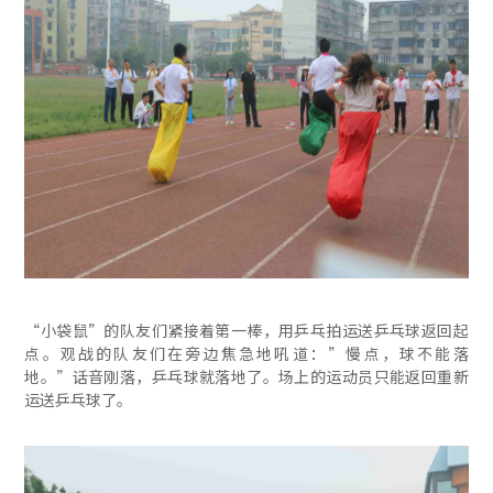
“小袋鼠”的队友们紧接着第一棒，用乒乓拍运送乒乓球返回起
点。观战的队友们在旁边焦急地吼道：”慢点，球不能落
地。”话音刚落，乒乓球就落地了。场上的运动员只能返回重新
运送乒乓球了。