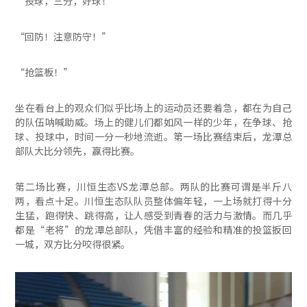
“投球，三分，好球！”
“回防！注意防守！”
“抢篮板！”
坐在看台上的观众们似乎比场上的运动员还要着急，都在为自己
的队伍呐喊助威。场上的健儿们都如风一样的少年，在争球、抢
球、投球中，时间一分一秒地流逝。第一场比赛结束后，龙潭总
部队大比分领先，赢得比赛。
第二场比赛，川恒生态VS龙潭总部。两队的比赛可谓是半斤八
两，看点十足。川恒生态队队员整体偏年轻，一上场就打得十分
生猛，跑得快、跳得高，让人感受到青春的活力与激情。而几乎
都是“老将”的龙潭总部队，凭借丰富的经验和精准的投篮扳回
一城，双方比分咬得很紧。