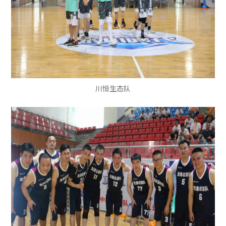
川恒生态队