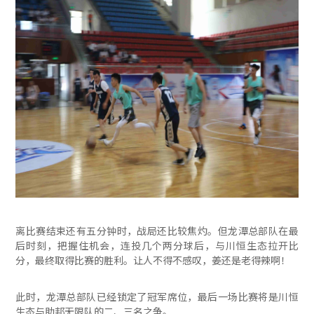
离比赛结束还有五分钟时，战局还比较焦灼。但龙潭总部队在最
后时刻，把握住机会，连投几个两分球后，与川恒生态拉开比
分，最终取得比赛的胜利。让人不得不感叹，姜还是老得辣啊！
此时，龙潭总部队已经锁定了冠军席位，最后一场比赛将是川恒
生态与助邦无限队的二、三名之争。