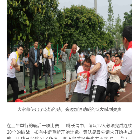
大家都使出了吃奶的劲，旁边加油助威的队友喊到失声
在上午举行的最后一项比赛——跳长绳中，每队12人必须完成连续
20个的挑战，如有中断重新开始计数。黄队是最先请求开始挑战
的。即使已经练习了多遍，真正完成起来也并不容易。“17、