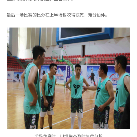
最后一场比赛的比分在上半场也咬得很死，难分伯仲。
半场休息时，川恒生态及时复盘分析