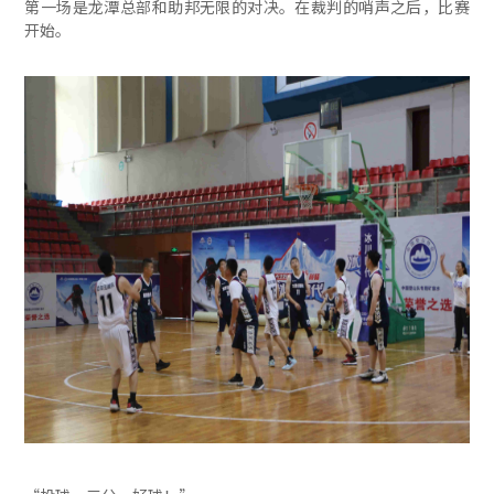
第一场是龙潭总部和助邦无限的对决。在裁判的哨声之后，比赛
开始。