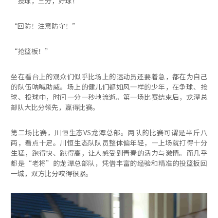
“投球，三分，好球！”
“回防！注意防守！”
“抢篮板！”
坐在看台上的观众们似乎比场上的运动员还要着急，都在为自己
的队伍呐喊助威。场上的健儿们都如风一样的少年，在争球、抢
球、投球中，时间一分一秒地流逝。第一场比赛结束后，龙潭总
部队大比分领先，赢得比赛。
第二场比赛，川恒生态VS龙潭总部。两队的比赛可谓是半斤八
两，看点十足。川恒生态队队员整体偏年轻，一上场就打得十分
生猛，跑得快、跳得高，让人感受到青春的活力与激情。而几乎
都是“老将”的龙潭总部队，凭借丰富的经验和精准的投篮扳回
一城，双方比分咬得很紧。