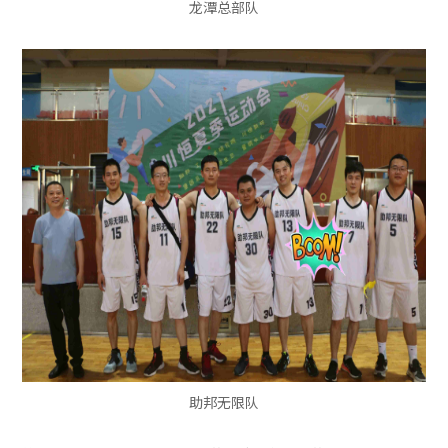
龙潭总部队
助邦无限队