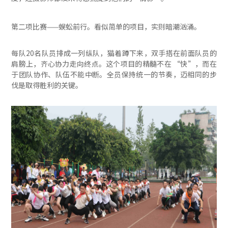
第二项比赛——蜈蚣前行。看似简单的项目，实则暗潮汹涌。
每队20名队员排成一列纵队，猫着蹲下来，双手搭在前面队员的
肩膀上，齐心协力走向终点。这个项目的精髓不在 “快”，而在
于团队协作、队伍不能中断。全员保持统一的节奏，迈相同的步
伐是取得胜利的关键。