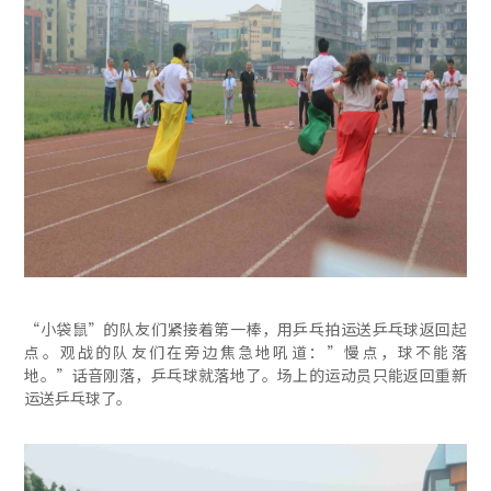
“小袋鼠”的队友们紧接着第一棒，用乒乓拍运送乒乓球返回起
点。观战的队友们在旁边焦急地吼道：”慢点，球不能落
地。”话音刚落，乒乓球就落地了。场上的运动员只能返回重新
运送乒乓球了。