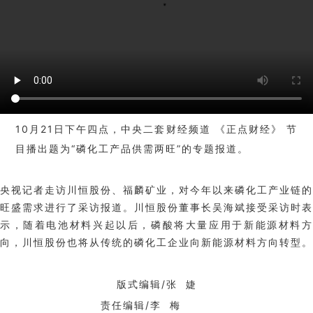
1
0月21日下午四点，中央二套财经频道
《
正点财经
》
节
目播出
题为
“磷化工产品供需两旺”的专题
报道
。
央视记者走访川恒股份、福麟矿业，对今年以来磷化工产业链的
旺盛需求进行了采访报道。川恒股份董事长吴海斌接受采访时表
示，随着电池材料兴起以后，磷酸将大量应用于新能源材料方
向，川恒股份也将从传统的磷化工企业向新能源材料方向转型。
版式编辑/张 婕
责任编辑/李 梅