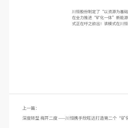
川恒股份制定了“以资源为基础
在全力推进“矿化一体”新能源
式正在呼之欲出！该模式在川恒
上一篇：
深度转型 梅开二度 ——川恒携手欣旺达打造第二个“矿