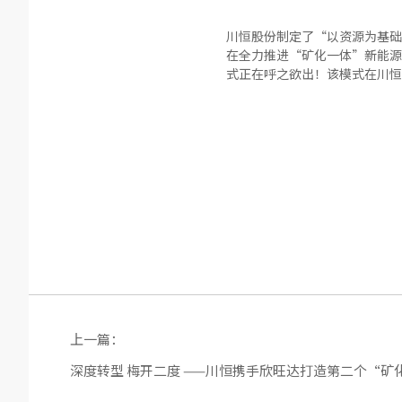
川恒股份制定了“以资源为基础
在全力推进“矿化一体”新能源
式正在呼之欲出！该模式在川恒
上一篇：
深度转型 梅开二度 ——川恒携手欣旺达打造第二个“矿