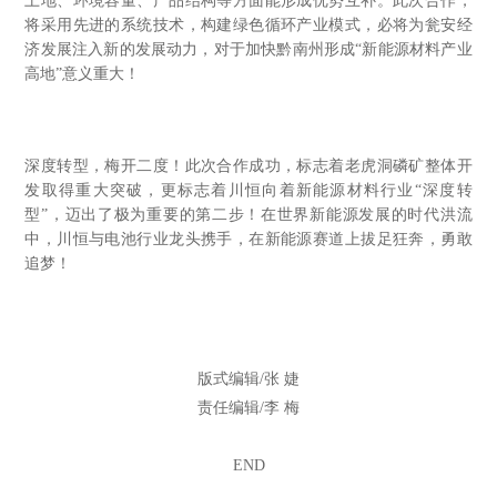
土地、环境容量、产品结构等方面能形成优势互补。此次合作，
将采用先进的系统技术，构建绿色循环产业模式，必将为瓮安经
济发展注入新的发展动力，对于加快黔南州形成“新能源材料产业
高地”意义重大！
深度转型，梅开二度！此次合作成功，标志着老虎洞磷矿整体开
发取得重大突破，更标志着川恒向着新能源材料行业“深度转
型”，迈出了极为重要的第二步！在世界新能源发展的时代洪流
中，川恒与电池行业龙头携手，在新能源赛道上拔足狂奔，勇敢
追梦！
版式编辑/张 婕
责任编辑/李 梅
END