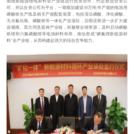
围绕新能源锂电材料全产业链进行投资合作，约定新设合资公
司，并以合资公司为平台，一期规划建设30万吨/年产能的电池用
磷酸铁生产线及相关产能配套装置，包括湿法磷酸、净化磷酸、
无水氟化氢、磷酸铁等一体化产业项目，后期还将进一步扩大建
设规模。双方同意延伸产业链，积极整合锂资源，及时启动磷酸
铁锂和六氟磷酸锂等电池材料布局，推动形成“磷氟锂新能源材
料”全产业链，从而构建起强大的综合竞争能力。