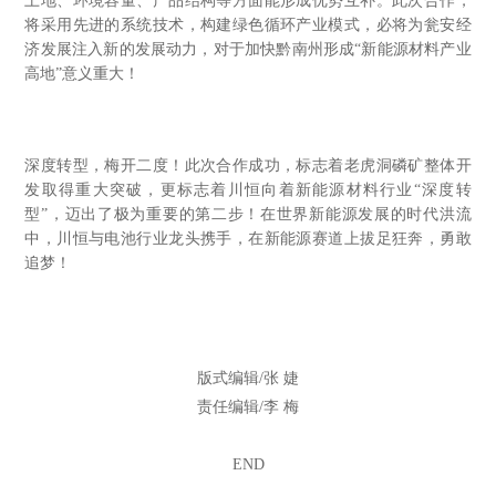
土地、环境容量、产品结构等方面能形成优势互补。此次合作，
将采用先进的系统技术，构建绿色循环产业模式，必将为瓮安经
济发展注入新的发展动力，对于加快黔南州形成“新能源材料产业
高地”意义重大！
深度转型，梅开二度！此次合作成功，标志着老虎洞磷矿整体开
发取得重大突破，更标志着川恒向着新能源材料行业“深度转
型”，迈出了极为重要的第二步！在世界新能源发展的时代洪流
中，川恒与电池行业龙头携手，在新能源赛道上拔足狂奔，勇敢
追梦！
版式编辑/张 婕
责任编辑/李 梅
END