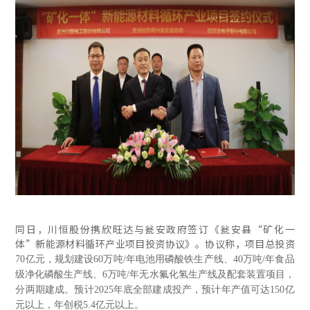
同日，川恒股份携欣旺达与瓮安政府签订《瓮安县“矿化一
体”新能源材料循环产业项目投资协议》。协议称，项目总投资
70亿元，规划建设60万吨/年电池用磷酸铁生产线、40万吨/年食品
级净化磷酸生产线、6万吨/年无水氟化氢生产线及配套装置项目，
分两期建成。预计2025年底全部建成投产，预计年产值可达150亿
元以上，年创税5.4亿元以上。