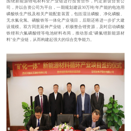
围绕新能源锂电材料全产业链进行投资合作，约定新设合资公
司，并以合资公司为平台，一期规划建设30万吨/年产能的电池用
磷酸铁生产线及相关产能配套装置，包括湿法磷酸、净化磷酸、
无水氟化氢、磷酸铁等一体化产业项目，后期还将进一步扩大建
设规模。双方同意延伸产业链，积极整合锂资源，及时启动磷酸
铁锂和六氟磷酸锂等电池材料布局，推动形成“磷氟锂新能源材
料”全产业链，从而构建起强大的综合竞争能力。