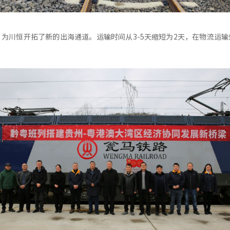
为川恒开拓了新的出海通道。运输时间从3-5天缩短为2天，在物流运