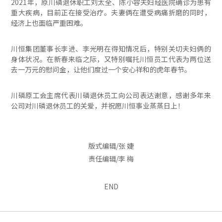
2021年，原川磷退休职工刘太全、陈小容夫妇经医院确诊为患有
重大疾病，目前正在接受治疗。夫妻俩在遭受病痛折磨的同时，
经济上也面临严重困难。
川恒集团董事长李进、李光明在得知情况后，特别关切夫妇俩的
身体状况。在新春来临之际，又特别嘱托川恒员工代表为两位送
去一万元的慰问金，让他们度过一个安心祥和的虎年春节。
川磷原工会主席代表川磷退休员工向公司表达谢意，感谢多年来
公司对川磷退休员工的关爱，并祝愿川恒事业蒸蒸日上！
版式编辑/张 婕
责任编辑/李 梅
END