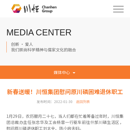
MEDIA CENTER
创新 · 爱人
我们崇尚科学精神与儒家文化的融合
媒体中心
新春送暖！川恒集团慰问原川磷困难退休职工
发布时间：2022-01-30
返回列表
1月29日，农历腊月二十七，当人们都在忙着筹备过年时，川恒集
团总裁办主任张忠华及工会杨霏一行驱车前往什邡川磷生活区，
慰问原川磷退休职工刘太全、陈小容夫妇。