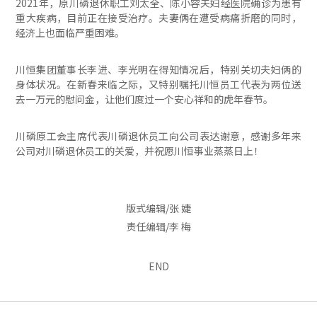
2021年，原川磷退休职工刘太全、陈小容夫妇经医院确诊为患有
重大疾病，目前正在接受治疗。夫妻俩在遭受病痛折磨的同时，
经济上也面临严重困难。
川恒集团董事长李进、李光明在得知情况后，特别关切夫妇俩的
身体状况。在新春来临之际，又特别嘱托川恒员工代表为两位送
去一万元的慰问金，让他们度过一个安心祥和的虎年春节。
川磷原工会主席代表川磷退休员工向公司表达谢意，感谢多年来
公司对川磷退休员工的关爱，并祝愿川恒事业蒸蒸日上！
版式编辑/张 婕
责任编辑/李 梅
END