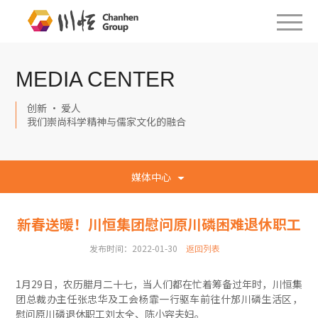
MEDIA CENTER
创新 · 爱人
我们崇尚科学精神与儒家文化的融合
媒体中心
新春送暖！川恒集团慰问原川磷困难退休职工
发布时间：2022-01-30
返回列表
1月29日，农历腊月二十七，当人们都在忙着筹备过年时，川恒集
团总裁办主任张忠华及工会杨霏一行驱车前往什邡川磷生活区，
慰问原川磷退休职工刘太全、陈小容夫妇。