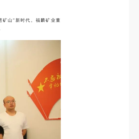
慧矿山”新时代。福麟矿业董
。