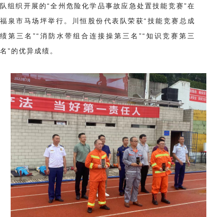
队组织开展的“全州危险化学品事故应急处置技能竞赛”在
福泉市马场坪举行。川恒股份代表队荣获“技能竞赛总成
绩第三名”“消防水带组合连接操第三名”“知识竞赛第三
名”的优异成绩。