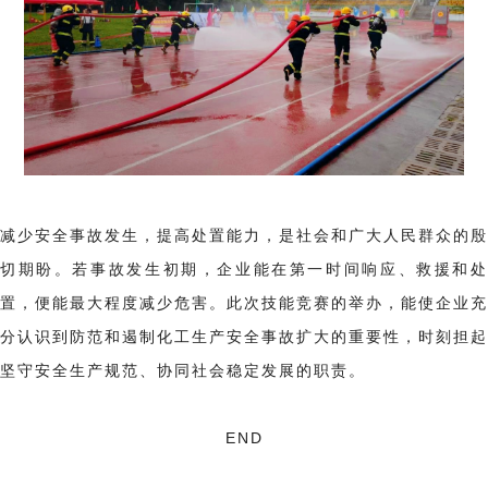
减少安全事故发生，提高处置能力，是社会和广大人民群众的殷
切期盼。若事故发生初期，企业能在第一时间响应、救援和处
置，便能最大程度减少危害。此次技能竞赛的举办，能使企业充
分认识到防范和遏制化工生产安全事故扩大的重要性，时刻担起
坚守安全生产规范、协同社会稳定发展的职责。
END