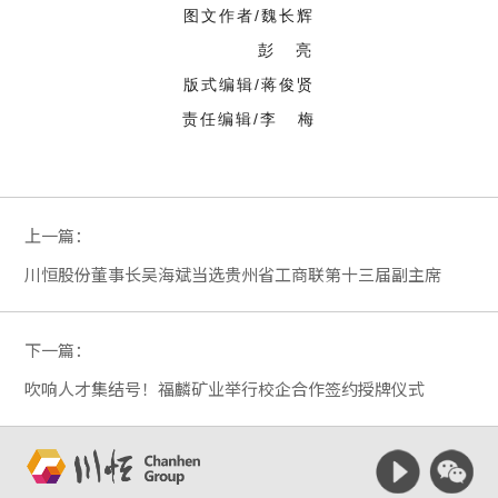
图文作者/
魏长辉
彭 亮
版式编辑/蒋俊贤
责任编辑/李 梅
上一篇：
川恒股份董事长吴海斌当选贵州省工商联第十三届副主席
下一篇：
吹响人才集结号！福麟矿业举行校企合作签约授牌仪式