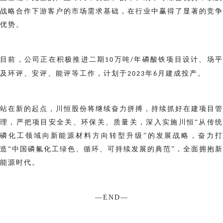
战略合作下游客户的市场需求基础，在行业中赢得了显著的竞争
优势。
目前，公司正在积极推进二期
万吨
年磷酸铁项目设计、场
10
/
及环评、安评、能评等工作，计划于
年
月建成投产。
2
023
6
站在新的起点，川恒股份将继续奋力拼搏，持续抓好在建项目管
理，严把项目安全关、环保关、质量关，深入实
施川恒“从传
磷化工领域向新能源材料方向转型升级”的发展战略，奋力打
造“中国磷氟化工绿色、循环、可持续发展的典范”，全面拥抱新
能源时代。
—END—