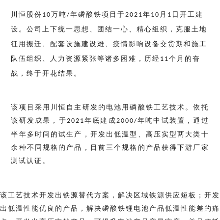
川恒股份
万吨
年磷酸铁项目于
年
月
日开工建
10
/
2021
10
1
设。公司上下
统一思想、团结一心、精心组织
，克服土地
征用搬迁、配套设施建设难、疫情影响设备交货期和施工
队伍组织、人力资源紧张等诸多困难，历经
个月的奋
11
战，终于开花结果。
该项目采用川恒自主研发的电池用磷酸铁工艺技术。依托
该研发成果，于
年底建成
年吨中试装置，通过
2
021
2000
/
半年多时间的试生产，开发出低温型、高压实型两大类十
余种不同规格的产品，目前三个规格的产品获得下游厂家
测试认证。
该工艺技术开发出铁源替代方案，解决区域铁源供应短板；开发
出低温性能优良的产品，解决磷酸铁锂电池产品低温性能差的痛