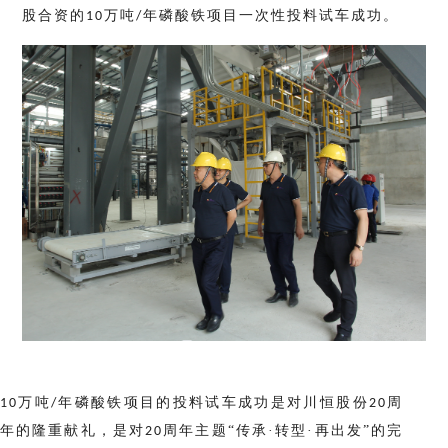
股合资的
万吨
年磷酸铁项目一次性投料试车成功。
10
/
万吨
年磷酸铁项目的投料试车成功是对川恒股份
周
10
/
20
年的隆重献礼，是对
周年主题“传承·转型·再出发”的完
2
0