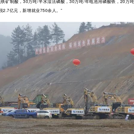
硫铁矿制酸，30万吨/半水湿法磷酸，30万吨/年电池用磷酸铁，20万吨
2.7亿元，新增就业750余人。”