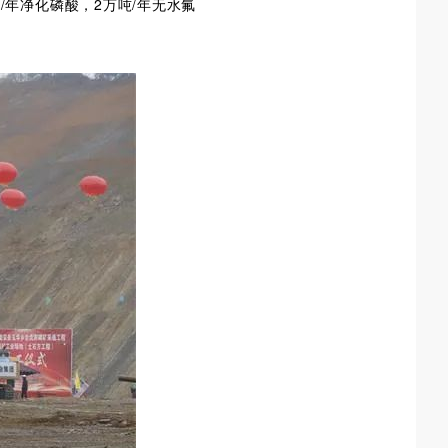
/年净化磷酸，2万吨/年无水氟