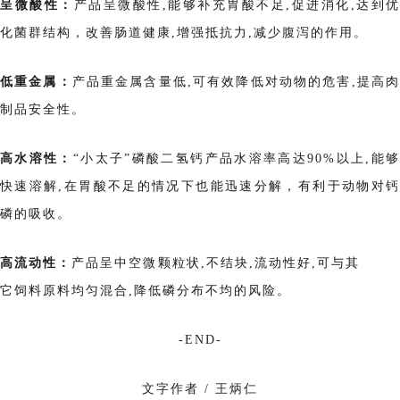
呈微酸性：
产品
呈微酸性,能够补充胃酸不足,促进消化,达到优
化菌群结构，改善肠道健康,增强抵抗力,减少腹泻的作用。
低重金属：
产品
重金属含量低,可有效降低对动物的危害,提高
制品安全性。
高水溶性：
“小太子”磷酸二氢钙产品水溶率高达90%以上,能
快速溶解,在胃酸不足的情况下也能迅速分解，有利于动物对钙
磷的吸收。
高流动性：
产品呈中空微颗粒状,不结块,流动性好,可与其
它饲料原料均匀混合,降低磷分布不均的风险。
-END-
文字作者 / 王炳仁