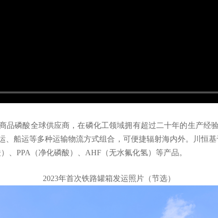
商品磷酸全球供应商，在磷化工领域拥有超过二十年的生产经
运、船运等多种运输物流方式组合，可便捷辐射海内外。川恒基于
）、PPA（净化磷酸）、AHF（无水氟化氢）等产品。
2023年首次铁路罐箱发运照片（节选）