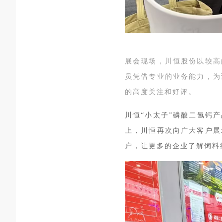
展会现场，川恒股份以较高
员凭借专业的业务能力，为
的高度关注和好评
。
川恒“小太子”磷酸二氢钙
上，
川恒
再次向广大客户
展
户，让更多
的
企业
了解
饲料