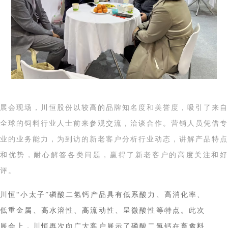
展会现场，川恒股份以较高的品牌知名度和美誉度，吸引了来自
全球的饲料行业人士前来参观交流，洽谈合作。营销人员凭借专
业的业务能力，为到访的新老客户分析行业动态，讲解产品特点
和优势，耐心解答各类问题，赢得了新老客户的高度关注和好
评
。
川恒“小太子”磷酸二氢钙产品具有低系酸
力、高消化率、
低重金属、高水溶性、高流动性、呈微酸性等特点
。
此次
展会上，
川恒
再次向广大客户
展示了
磷酸二氢钙在畜禽料