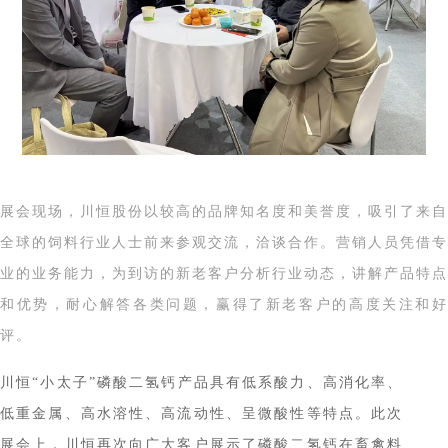
展会现场，川恒股份以较高的品牌知名度和美誉度，吸引了来自
全球的饲料行业人士前来参观交流，洽谈合作。营销人员凭借专
业的业务能力，为到访的新老客户分析行业动态，讲解产品特点
和优势，耐心解答各类问题，赢得了新老客户的高度关注和好
评
。
川恒“小太子”磷酸二氢钙产品具有低系酸
力、高消化率、
低重金属、高水溶性、高流动性、呈微酸性等特点
。
此次
展会上，
川恒
再次向广大客户
展示了
磷酸二氢钙在畜禽料