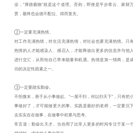
业，“厚德载物”就是这个道理。否则，即便是平步青云、家财
贯，最终也会德不配位、得而复失。
②一定要充满热情。
对工作充满热情，对生活充满热情，对社会也要充满热情。只
热情的人才能感染人、感召人，才能释放出更多的信息并与他
进行交汇，从而给自己带来能量和机遇。热情是第一情商，是
功的决定性因素之一。
③一定要踏实勤奋。
不拒微末，善于从小事做起。“一屋不扫，何以扫天下”，只有把
事做好了，才可能做更大的事。实践是最好的老师，一定要沉
去实实在在做事，在做事中积累与思考。
常言道：勤奋出天才。当你用了比常人更多的时间专注于某一