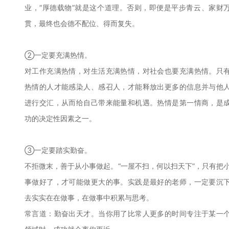
业，“厚德载物”就是这个道理。否则，即便是平步青云、家财
贯，最终也会德不配位、得而复失。
②一定要充满热情。
对工作充满热情，对生活充满热情，对社会也要充满热情。只
热情的人才能感染人、感召人，才能释放出更多的信息并与他
进行交汇，从而给自己带来能量和机遇。热情是第一情商，是
功的决定性因素之一。
③一定要踏实勤奋。
不拒微末，善于从小事做起。“一屋不扫，何以扫天下”，只有把
事做好了，才可能做更大的事。实践是最好的老师，一定要沉
去实实在在做事，在做事中积累与思考。
常言道：勤奋出天才。当你用了比常人更多的时间专注于某一