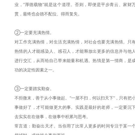
业，“厚德载物”就是这个道理。否则，即便是平步青云、家财
贯，最终也会德不配位、得而复失。
②一定要充满热情。
对工作充满热情，对生活充满热情，对社会也要充满热情。只
热情的人才能感染人、感召人，才能释放出更多的信息并与他
进行交汇，从而给自己带来能量和机遇。热情是第一情商，是
功的决定性因素之一。
③一定要踏实勤奋。
不拒微末，善于从小事做起。“一屋不扫，何以扫天下”，只有把
事做好了，才可能做更大的事。实践是最好的老师，一定要沉
去实实在在做事，在做事中积累与思考。
常言道：勤奋出天才。当你用了比常人更多的时间专注于某一